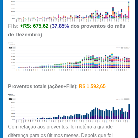
FIIs:
+R$: 675,62
(
37,85%
dos proventos do mês
de Dezembro)
Proventos totais (ações+FIIs):
R$ 1.592,65
Com relação aos proventos, foi notório a grande
diferença para os últimos meses. Depois que foi