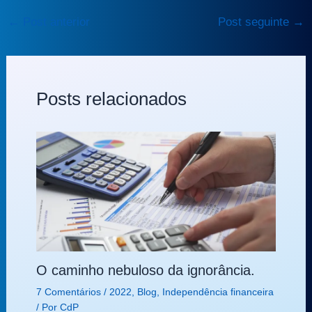
←
Post anterior
Post seguinte
→
Posts relacionados
O caminho nebuloso da ignorância.
7 Comentários
/
2022
,
Blog
,
Independência financeira
/ Por
CdP