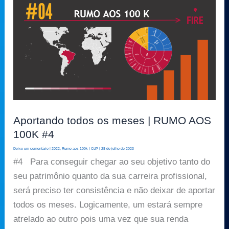
Aportando
todos
os
meses
|
RUMO
AOS
100K
#4
Aportando todos os meses | RUMO AOS
100K #4
Deixe um comentário
|
2022
,
Rumo aos 100k
|
CdP
|
28 de julho de 2023
#4 Para conseguir chegar ao seu objetivo tanto do
seu patrimônio quanto da sua carreira profissional,
será preciso ter consistência e não deixar de aportar
todos os meses. Logicamente, um estará sempre
atrelado ao outro pois uma vez que sua renda