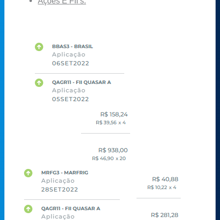
Ações E
FII’s: