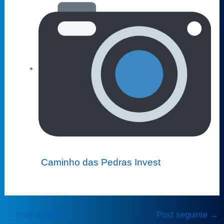
Caminho das Pedras Invest
←
Post anterior
Post seguinte
→